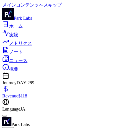
メインコンテンツへスキップ
Park Labs
ホーム
実験
メトリクス
ノート
ニュース
概要
Journey
DAY
289
Revenue
$
118
Language
JA
Park Labs